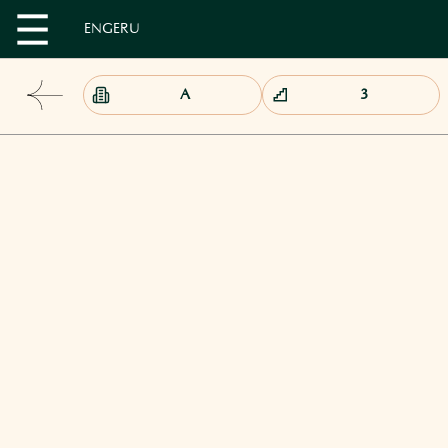
EN
GE
RU