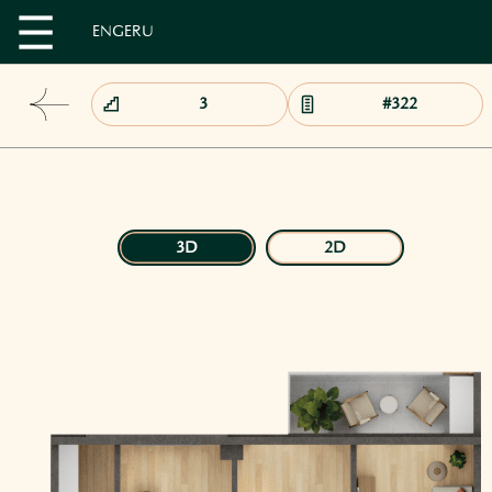
EN
GE
RU
3D
2D