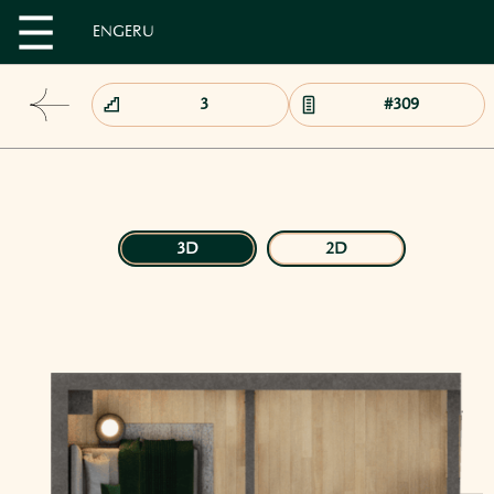
EN
GE
RU
3D
2D