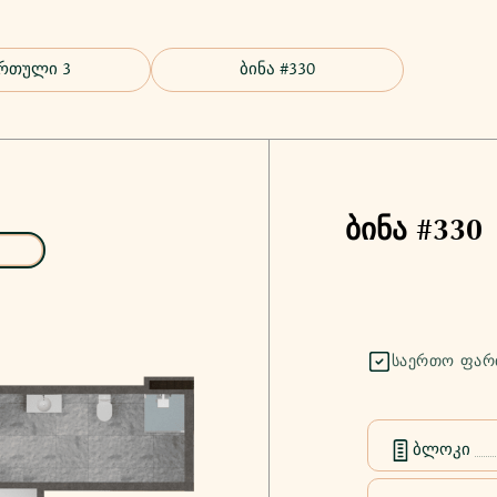
ბინა #330
ᲡᲐᲔᲠᲗᲝ ᲤᲐᲠ
ბლოკი