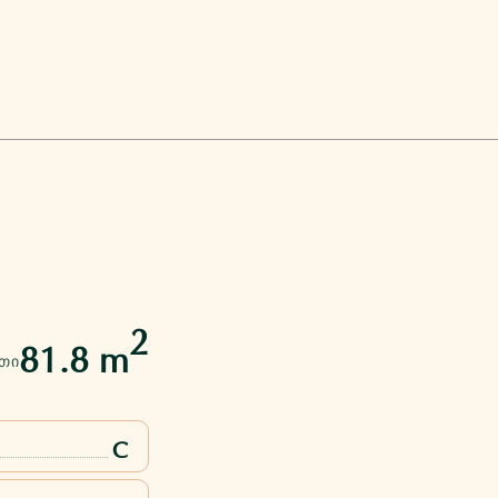
2
81.8 m
ᲗᲘ
C