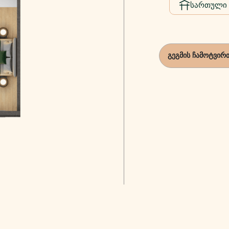
სართული
გეგმის ჩამოტვირ