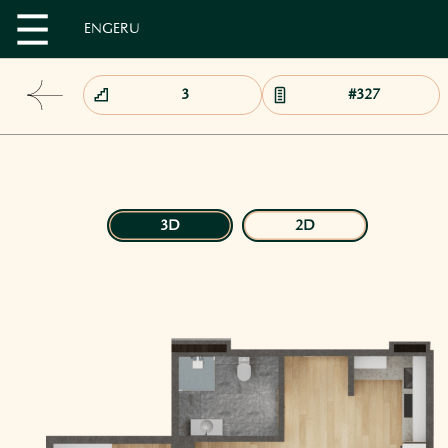
EN
GE
RU
3D
2D