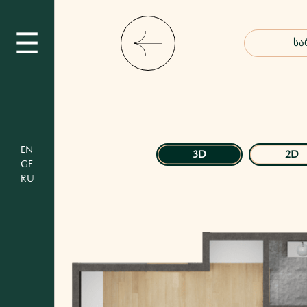
EN
3D
2D
GE
RU