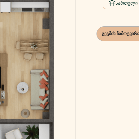
სართული
გეგმის ჩამოტვირ