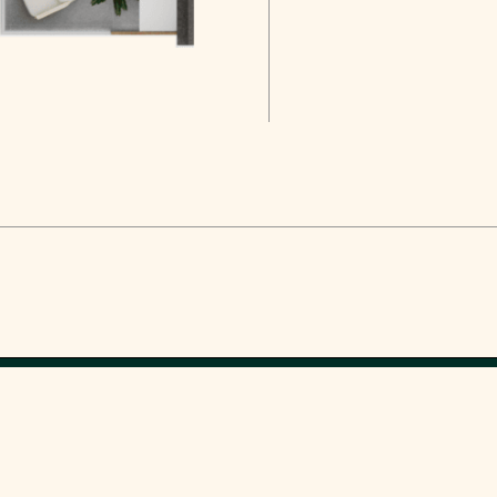
© Trio Group 2026
522222020
info@triogroup.ge