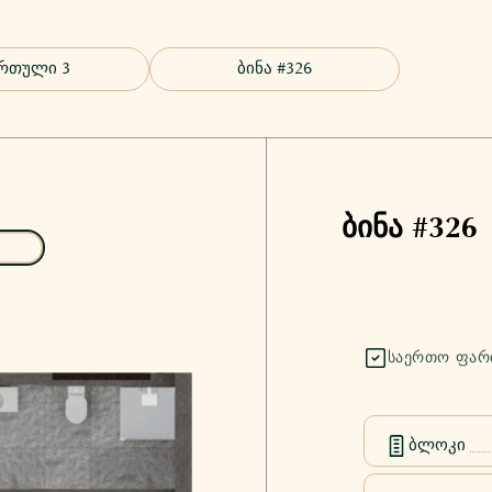
ბინა #326
ᲡᲐᲔᲠᲗᲝ ᲤᲐᲠ
ბლოკი