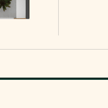
© Trio Group 2026
522222020
info@triogroup.ge