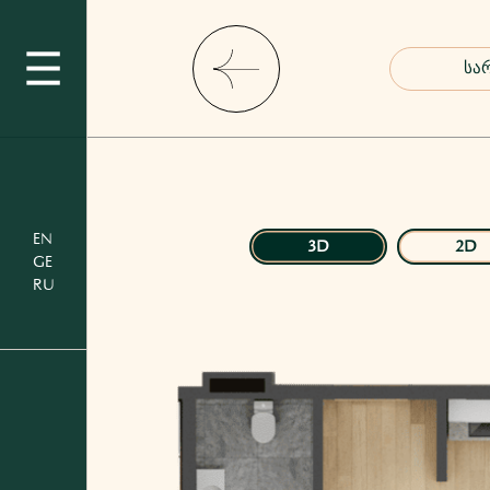
EN
3D
2D
GE
RU