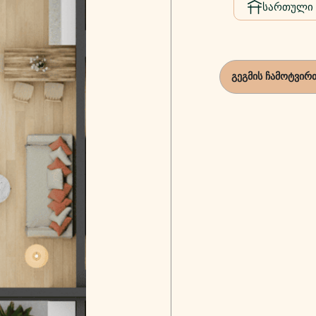
სართული
გეგმის ჩამოტვირ