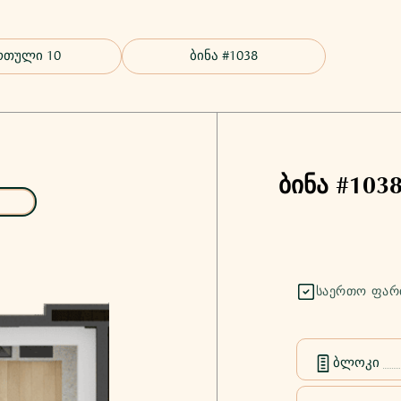
ბინა #103
ᲡᲐᲔᲠᲗᲝ ᲤᲐᲠ
ბლოკი