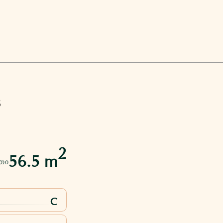
8
2
56.5 m
ᲗᲘ
C