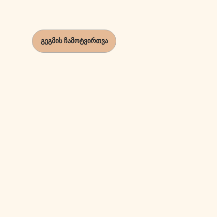
გეგმის ჩამოტვირთვა