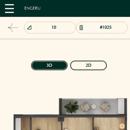
EN
GE
RU
3D
2D