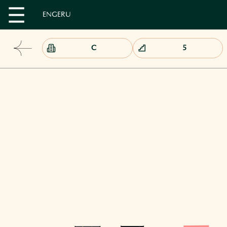
EN
GE
RU