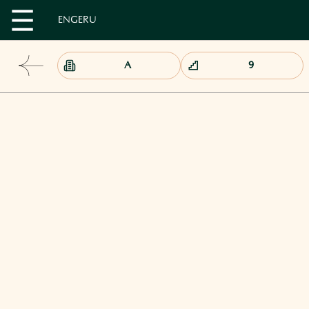
EN
GE
RU