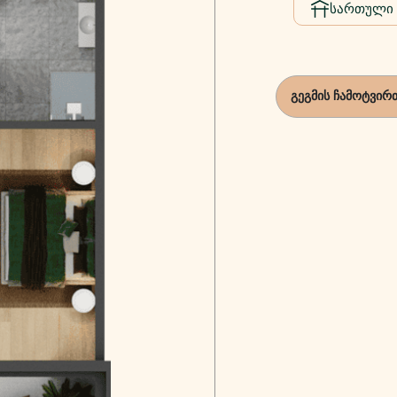
სართული
გეგმის ჩამოტვირ