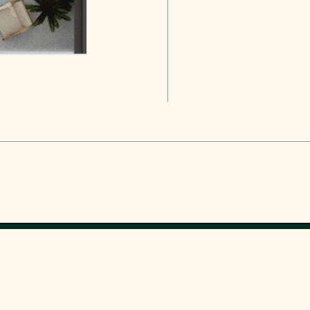
© Trio Group 2026
522222020
info@triogroup.ge