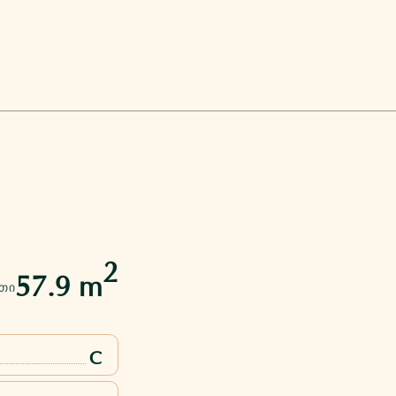
1
2
57.9 m
ᲗᲘ
C