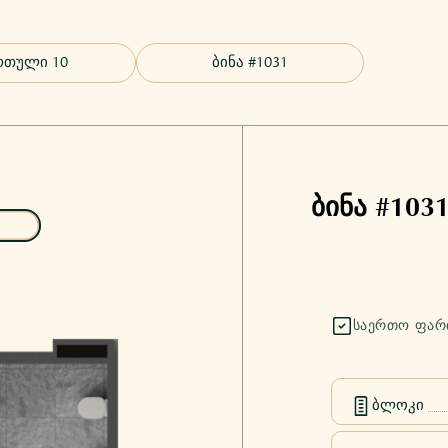
ბინა #103
ᲡᲐᲔᲠᲗᲝ ᲤᲐᲠ
ბლოკი