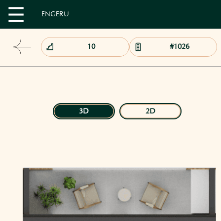
EN
GE
RU
3D
2D