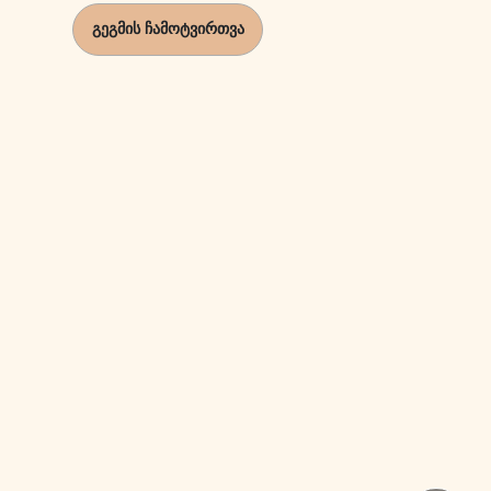
გეგმის ჩამოტვირთვა