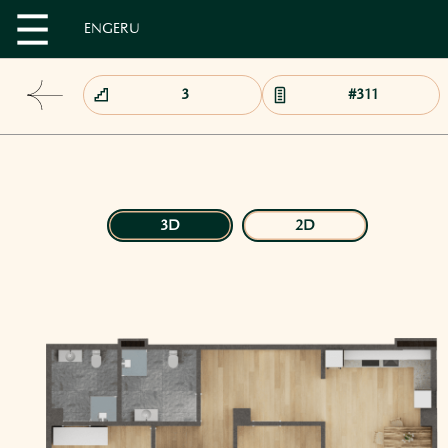
EN
GE
RU
3D
2D